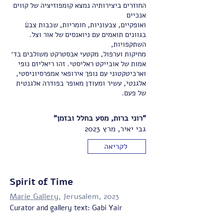
החוזרים ביצירותיה נמצא קומפוזיציה של קווים
אנכיים
ואופקיים, צבעוניות, חומריות, שכבות צבעֿ
בגוונים תואמים עם ניואנסים של אור וצל.
השתקפויות,
מחיקות וערפול, מקטעי אבסטרקט משולבים בד׳
אמות של אובייקט ראליסטי. זהו ריאליזם נופי
וארכיטקטוני עם נופך אירופאי אמפרסיוניסטי,
אלגנטי, עשיר ומעודן מאופר בפודרה אלגנטית
של פעם.
"רוני ברות, מסע בחלל ובזמן"
גבי יאיר, מרץ 2023
לקריאה
Spirit of Time
Marie Gallery
, Jerusalem, 2023
Curator and gallery text: Gabi Yair