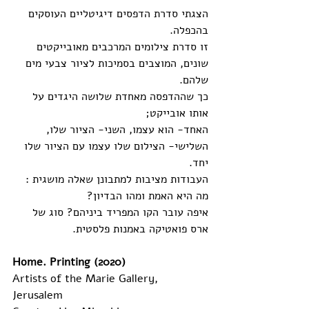
הצגתי סדרת הדפסים דיגיטליים העוסקים 
בהכפלה. 
זו סדרת צילומים המרכבים מאובייקטים 
שונים, המוצבים בסמיכות לציור צבעי מים 
שלהם. 
כך שההדפסה מאחדת שלושה היגדים על 
אותו אובייקט;
האחד- הוא עצמו, השני- הציור שלו, 
השלישי- הצילום שלו עצמו עם הציור שלו 
יחד.
העבודות מציבות למתבונן שאלה מושגית : 
מה היא האמת ומהו הבדיון? 
איפה עובר הקו המפריד ביניהם? סוג של 
ארס פואטיקה באמנות פלסטית.
Home. Printing (2020)
Artists of the Marie Gallery, 
Jerusalem